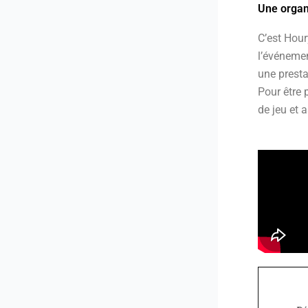
Une organ
C’est Hour
l’événemen
une prest
Pour être p
de jeu et 