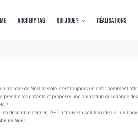
AME
ARCHERY TAG
QUI JOUE ?
RÉALISATIONS
9188
/
17 septembre 2025
un marché de Noël d’école, c’est toujours un défi : comment attir
surprendre les enfants et proposer une animation qui change de
els ?
, en décembre dernier, l’APE a trouvé la solution idéale : un
Lase
ché de Noël
.