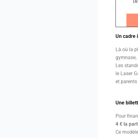
Un cadre i
Là où la p
gymnase, c
Les stands 
le Laser G
et parent
Une billet
Pour finan
4 € la part
Ce modèle 