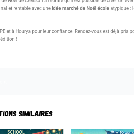
de Noël de Creissan a montré qu’il est possible de créer un év
iginal et rentable avec une
idée marché de Noël école
atypique : 
APE et à Hourya pour leur confiance. Rendez-vous est déjà pris po
édition !
ent
tions similaires