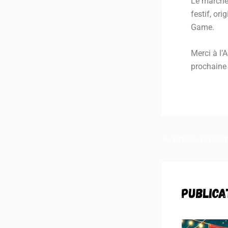
Le marché 
festif, or
Game.
Merci à l’
prochaine 
←
Article précéd
Publica