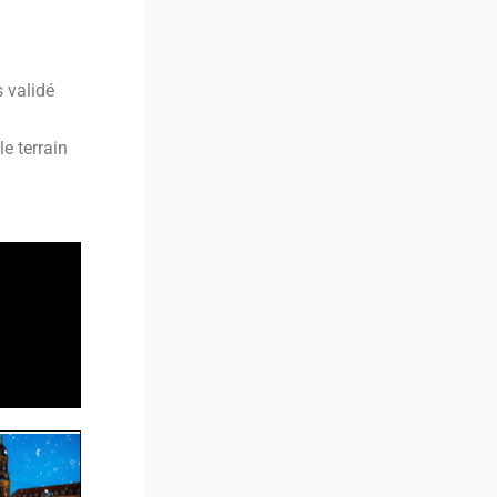
 validé
le terrain