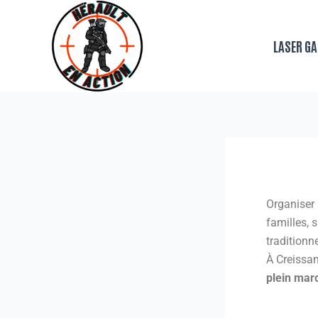
Aller
au
LASER G
contenu
Par
admin
Organiser 
familles, 
traditionn
À Creissan
plein mar