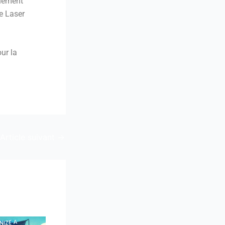
énement
le Laser
ur la
Article suivant
→