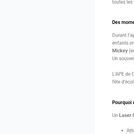
toutes les
Des moment
Durant l’ap
enfants on
Mickey
(en
Un souveni
L’APE de C
fête d’éc
Pourquoi 
Un
Laser 
Att