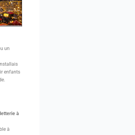
ou un
nstallais
ir enfants
de.
lletterie à
ble à