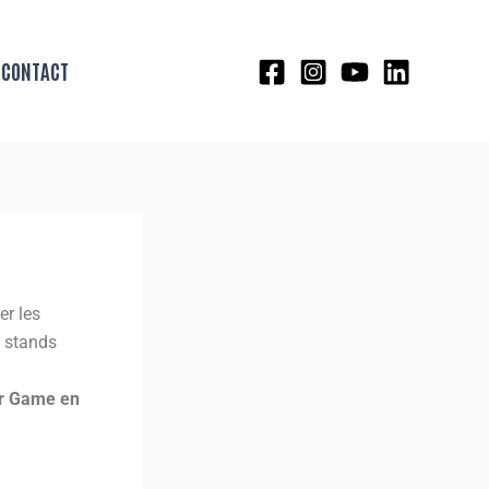
CONTACT
er les
s stands
r Game en