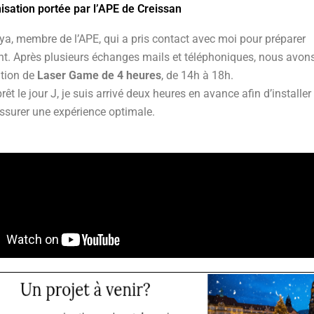
isation portée par l’APE de Creissan
ya, membre de l’APE, qui a pris contact avec moi pour préparer
t. Après plusieurs échanges mails et téléphoniques, nous avons
ation de
Laser Game de 4 heures
, de 14h à 18h.
rêt le jour J, je suis arrivé deux heures en avance afin d’installer 
assurer une expérience optimale.