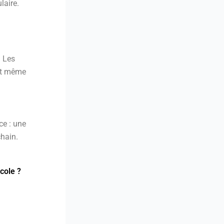
laire.
. Les
 et même
ce : une
hain.
cole ?