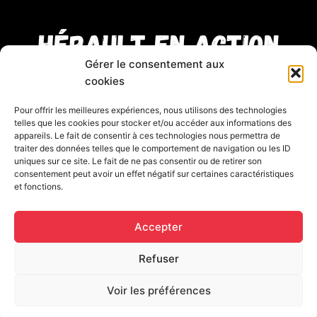
Hérault en Action
Gérer le consentement aux
cookies
gabin@heraultenaction.fr
Pour offrir les meilleures expériences, nous utilisons des technologies
telles que les cookies pour stocker et/ou accéder aux informations des
07.52.06.69.87
appareils. Le fait de consentir à ces technologies nous permettra de
traiter des données telles que le comportement de navigation ou les ID
uniques sur ce site. Le fait de ne pas consentir ou de retirer son
consentement peut avoir un effet négatif sur certaines caractéristiques
et fonctions.
Accepter
Refuser
Voir les préférences
Gardez nous dans le viseur