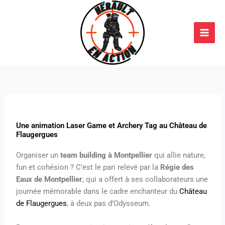
Aller
Main
au
Men
contenu
Par
admin9188
/
28 août 2025
Une animation Laser Game et Archery Tag au Château de
Flaugergues
Organiser un
team building à Montpellier
qui allie nature,
fun et cohésion ? C’est le pari relevé par la
Régie des
Eaux de Montpellier
, qui a offert à ses collaborateurs une
journée mémorable dans le cadre enchanteur du
Château
de Flaugergues
, à deux pas d’Odysseum.